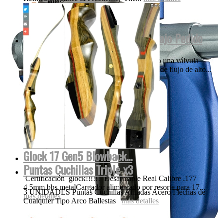
Empire MINI INVERT GS 2022 Bajo Pedido
Nuestros creativos think-tank ha incorporado una válvula
única, patentada y el diseño de la tecnología de flujo de alto...
más detalles
Glock 17 Gen5 Blowback...
Puntas Cuchillas Triple x3
Certificación glock!!!!!! Desarmable Real Calibre .177
4.5mm bbs metalCargador alimentado por resorte para 17...
3 UNIDADES Puntas Cuchillas Afiladas Acero Flechas de
más detalles
Cualquier Tipo Arco Ballestas
más detalles