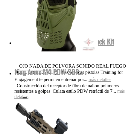
Smith&Wesson FulMetal Blowback Kit
Dispara Gomas...
OJO NADA DE POLVORA SONIDO REAL FUEGO
King Arms M4 PDW SBR...
FOGUEO ILEGAL👌 Las replicas pistolas Training for
Engagement te permiten entrenar por...
más detalles
Construcción del receptor de fibra de nailon polímeros
resistentes a golpes Culata estilo PDW retráctil de 7...
más
detalles