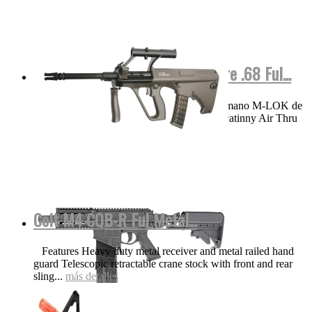
M17 COLOR Negra Valken Calibre .68 Ful...
VIDEO Funciones y detalles Protector de mano M-LOK de
aluminio ligero de 8.25 pulgadas con riel Picatinny Air Thru
Stock | Culata...
más detalles
Colt M4 CQB-R Ful Metal...
Features Heavy duty metal receiver and metal railed hand
guard Telescopic retractable crane stock with front and rear
sling...
más detalles