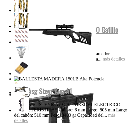
Tippmann Stryker MP1 FUL AUTO Gatillo
Eléctrico...
Características Super liviana y compacta Marcador
electroneumático completo Diseño de válvula...
más detalles
Rifle Asg Steyr Aug A1
RIFLE ASG STEYR AUG A1 AIRSOFT ELECTRICO
CARACTERISTICAS Calibre: 6 mm Largo: 805 mm Largo
del cañón: 510 mm Peso: 3400 gr Capacidad del...
más
detalles