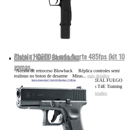
Pistola HDP50 la más fuerte 485fps (kit 10
Glock 17 Gen3 Blowback...
gomas...
Acción de retroceso Blowback Réplica controles semi
realistas no boton de desarme Miras...
más detalles
OJO NADA DE POLVORA SONIDO REAL FUEGO
FOGUEO ILEGAL👌 Las replicas pistolas T4E Training
for Engagement te permiten entrenar...
más detalles