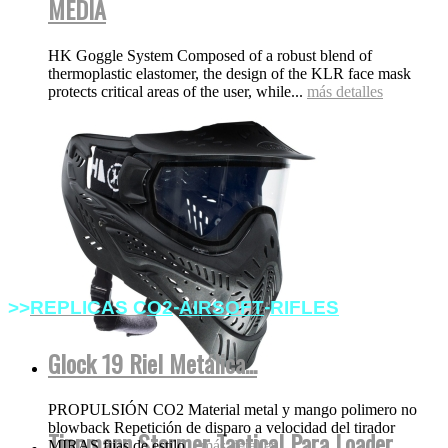
MEDIA
HK Goggle System Composed of a robust blend of
thermoplastic elastomer, the design of the KLR face mask
protects critical areas of the user, while...
más detalles
-
-
>>
REPLICAS
C
O2
AIRSOFT
RIFLES
Glock 19 Riel Metálica...
PROPULSIÓN CO2 Material metal y mango polimero no
blowback Repetición de disparo a velocidad del tirador
Tippmann Stormer Tactical Para Loader
MIRAS fijas de estilo...
más detalles