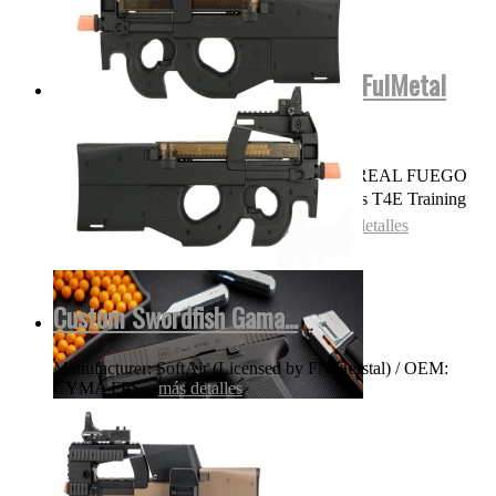
Glock17 Gen5 Cerficacion Glock FulMetal
Blowback...
OJO NADA DE POLVORA SONIDO REAL FUEGO
FOGUEO ILEGAL👌 Las replicas pistolas T4E Training
for Engagement te permiten entrenar...
más detalles
Custom Swordfish Gama...
Manufacturer: SoftAir (Licensed by FN Herstal) / OEM:
CYMA FPS...
más detalles