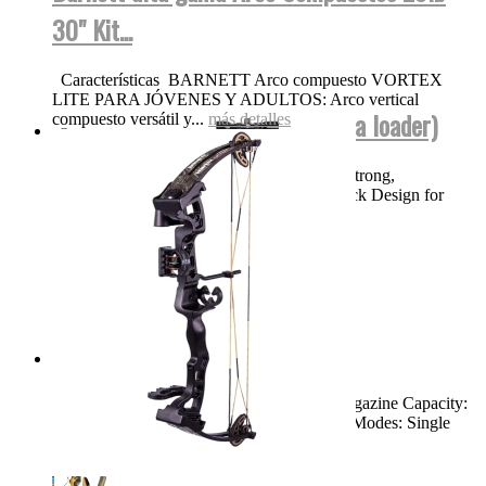
30" Kit...
Características BARNETT Arco compuesto VORTEX
LITE PARA JÓVENES Y ADULTOS: Arco vertical
BT TM15 NEGRA FUL AUTO (para loader)
compuesto versátil y...
más detalles
Product Features High Performance, Ultra Strong,
Lightweight Magnesium Body Bolt Out Back Design for
Easy Cleaning and...
más detalles
Swiss Arms TAC-1...
Dimensions: 46.25" Weight: 8.3 LBS Magazine Capacity:
Single Shot Muzzle Velocity: 900 FPS Fire Modes: Single
Shot,...
más detalles