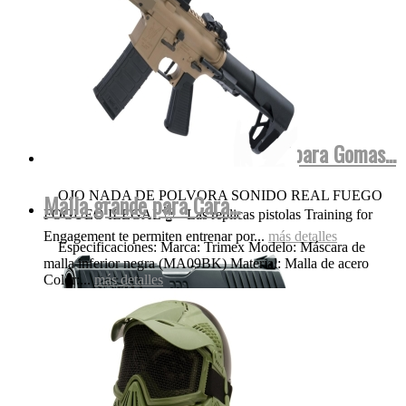
Walther FulMetal Blowback Dispara Gomas...
OJO NADA DE POLVORA SONIDO REAL FUEGO
Malla grande para Cara...
FOGUEO ILEGAL👌 Las replicas pistolas Training for
Engagement te permiten entrenar por...
más detalles
Especificaciones: Marca: Trimex Modelo: Máscara de
malla inferior negra (MA09BK) Material: Malla de acero
Color:...
más detalles