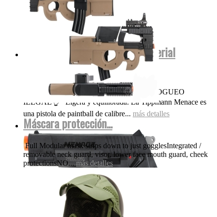
Menace Tippmann co2 .50 (Material
polímero No...
OJO NADA DE POLVORA FUEGO FOGUEO
ILEGAL👌 Ligera y equilibrada: La Tippmann Menace es
una pistola de paintball de calibre...
más detalles
Máscara protección...
Full Modular mask strips down to just gogglesIntegrated /
removable neck guard, visor, lower face mouth guard, cheek
protectionsNO...
más detalles