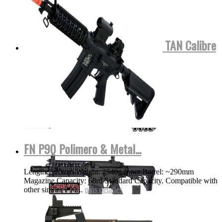
Tippmann TMC COLOR NEGRA o TAN Calibre
.68 Para...
MOSTRAR VIDEO
más detalles
FN P90 Polimero & Metal...
Length: 500mm Weight: 2540g Inner Barrel: ~290mm
Magazine Capacity: 68rd Standard Capacity. Compatible with
other similar P90...
más detalles