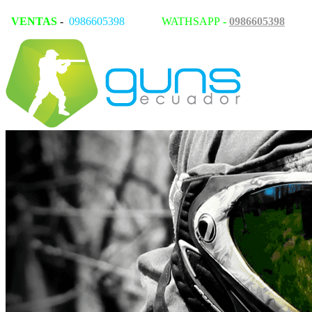
VENTAS
-
0986605398
WATHSAPP
-
0986605398