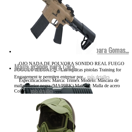
Walther FulMetal Blowback Dispara Gomas...
OJO NADA DE POLVORA SONIDO REAL FUEGO
Malla grande para Cara...
FOGUEO ILEGAL👌 Las replicas pistolas Training for
Engagement te permiten entrenar por...
más detalles
Especificaciones: Marca: Trimex Modelo: Máscara de
malla inferior negra (MA09BK) Material: Malla de acero
Color:...
más detalles