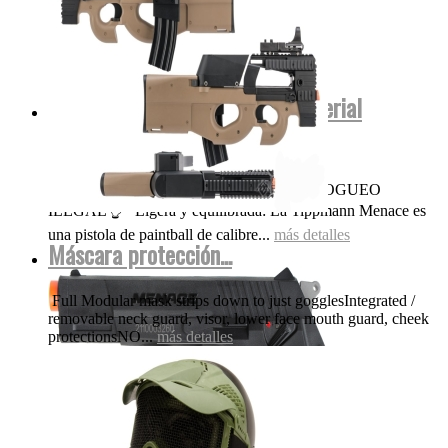
Menace Tippmann co2 .50 (Material
polímero No...
OJO NADA DE POLVORA FUEGO FOGUEO
ILEGAL👌 Ligera y equilibrada: La Tippmann Menace es
una pistola de paintball de calibre...
más detalles
Máscara protección...
Full Modular mask strips down to just gogglesIntegrated /
removable neck guard, visor, lower face mouth guard, cheek
protectionsNO...
más detalles