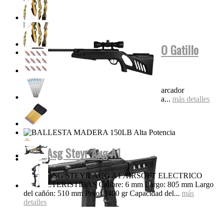
Tippmann Stryker MP1 FUL AUTO Gatillo
Eléctrico...
Características Super liviana y compacta Marcador
electroneumático completo Diseño de válvula...
más detalles
Rifle Asg Steyr Aug A1
RIFLE ASG STEYR AUG A1 AIRSOFT ELECTRICO
CARACTERISTICAS Calibre: 6 mm Largo: 805 mm Largo
del cañón: 510 mm Peso: 3400 gr Capacidad del...
más
detalles