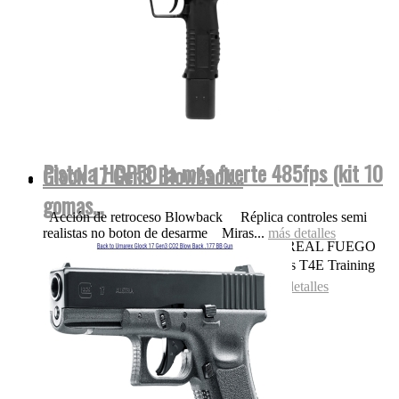
Pistola HDP50 la más fuerte 485fps (kit 10
Glock 17 Gen3 Blowback...
gomas...
Acción de retroceso Blowback Réplica controles semi
realistas no boton de desarme Miras...
más detalles
OJO NADA DE POLVORA SONIDO REAL FUEGO
FOGUEO ILEGAL👌 Las replicas pistolas T4E Training
for Engagement te permiten entrenar...
más detalles