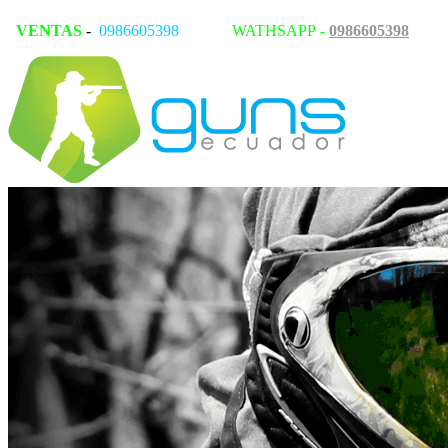
VENTAS
-
0986605398
WATHSAPP
-
0986605398