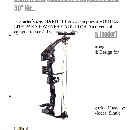
30" Kit...
Características BARNETT Arco compuesto VORTEX
LITE PARA JÓVENES Y ADULTOS: Arco vertical
BT TM15 NEGRA FUL AUTO (para loader)
compuesto versátil y...
más detalles
Product Features High Performance, Ultra Strong,
Lightweight Magnesium Body Bolt Out Back Design for
Easy Cleaning and...
más detalles
Swiss Arms TAC-1...
Dimensions: 46.25" Weight: 8.3 LBS Magazine Capacity:
Single Shot Muzzle Velocity: 900 FPS Fire Modes: Single
Shot,...
más detalles