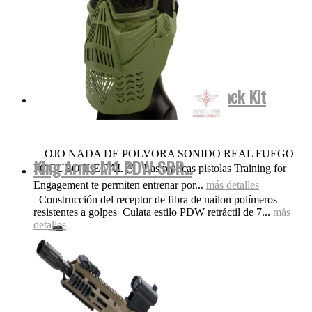
Smith&Wesson FulMetal Blowback Kit
Dispara Gomas...
OJO NADA DE POLVORA SONIDO REAL FUEGO
King Arms M4 PDW SBR...
FOGUEO ILEGAL👌 Las replicas pistolas Training for
Engagement te permiten entrenar por...
más detalles
Construcción del receptor de fibra de nailon polímeros
resistentes a golpes Culata estilo PDW retráctil de 7...
más
detalles