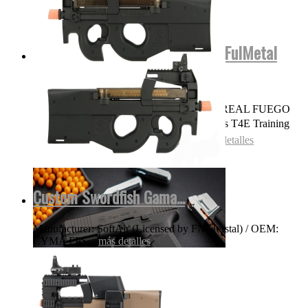
Glock17 Gen5 Cerficacion Glock FulMetal
Blowback...
OJO NADA DE POLVORA SONIDO REAL FUEGO
FOGUEO ILEGAL👌 Las replicas pistolas T4E Training
for Engagement te permiten entrenar...
más detalles
Custom Swordfish Gama...
Manufacturer: SoftAir (Licensed by FN Herstal) / OEM:
CYMA FPS...
más detalles