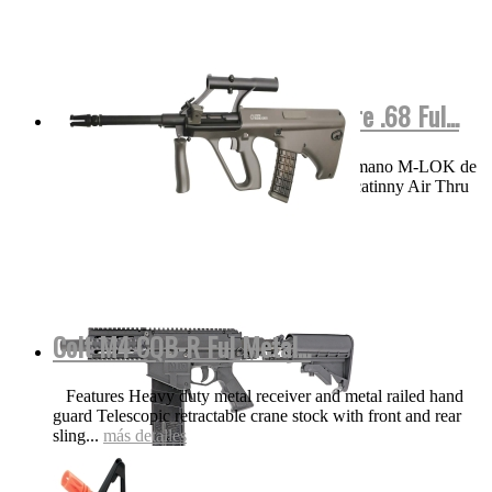
M17 COLOR Negra Valken Calibre .68 Ful...
VIDEO Funciones y detalles Protector de mano M-LOK de
aluminio ligero de 8.25 pulgadas con riel Picatinny Air Thru
Stock | Culata...
más detalles
Colt M4 CQB-R Ful Metal...
Features Heavy duty metal receiver and metal railed hand
guard Telescopic retractable crane stock with front and rear
sling...
más detalles