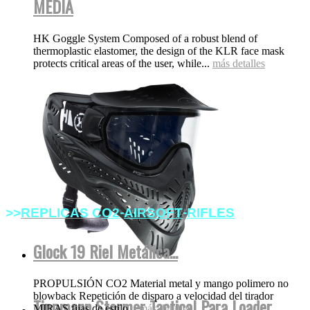
MEDIA
HK Goggle System Composed of a robust blend of
thermoplastic elastomer, the design of the KLR face mask
protects critical areas of the user, while...
más detalles
-
-
>>
REPLICAS
C
O2
AIRSOFT
RIFLES
Glock 19 Riel Metálica...
PROPULSIÓN CO2 Material metal y mango polimero no
blowback Repetición de disparo a velocidad del tirador
Tippmann Stormer Tactical Para Loader
MIRAS fijas de estilo...
más detalles