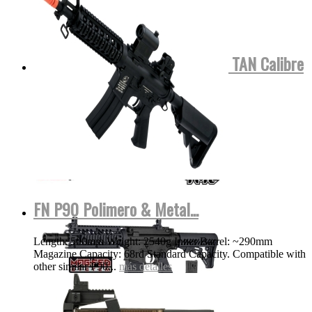
Tippmann TMC COLOR NEGRA o TAN Calibre
.68 Para...
MOSTRAR VIDEO
más detalles
FN P90 Polimero & Metal...
Length: 500mm Weight: 2540g Inner Barrel: ~290mm
Magazine Capacity: 68rd Standard Capacity. Compatible with
other similar P90...
más detalles