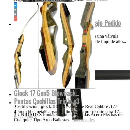
Empire MINI INVERT GS 2022 Bajo Pedido
Nuestros creativos think-tank ha incorporado una válvula
única, patentada y el diseño de la tecnología de flujo de alto...
más detalles
Glock 17 Gen5 Blowback...
Puntas Cuchillas Triple x3
Certificación glock!!!!!! Desarmable Real Calibre .177
4.5mm bbs metalCargador alimentado por resorte para 17...
3 UNIDADES Puntas Cuchillas Afiladas Acero Flechas de
más detalles
Cualquier Tipo Arco Ballestas
más detalles