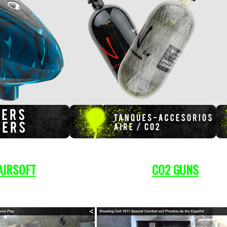
AIRSOFT
CO
2
GUNS