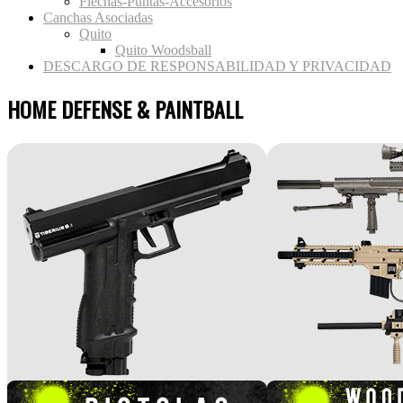
Flechas-Puntas-Accesorios
Canchas Asociadas
Quito
Quito Woodsball
DESCARGO DE RESPONSABILIDAD Y PRIVACIDAD
HOME DEFENSE & PAINTBALL