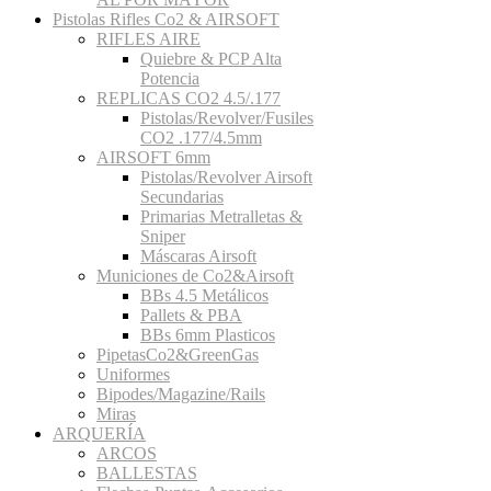
Pistolas Rifles Co2 & AIRSOFT
RIFLES AIRE
Quiebre & PCP Alta
Potencia
REPLICAS CO2 4.5/.177
Pistolas/Revolver/Fusiles
CO2 .177/4.5mm
AIRSOFT 6mm
Pistolas/Revolver Airsoft
Secundarias
Primarias Metralletas &
Sniper
Máscaras Airsoft
Municiones de Co2&Airsoft
BBs 4.5 Metálicos
Pallets & PBA
BBs 6mm Plasticos
PipetasCo2&GreenGas
Uniformes
Bipodes/Magazine/Rails
Miras
ARQUERÍA
ARCOS
BALLESTAS