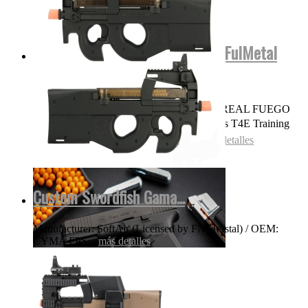
Glock17 Gen5 Cerficacion Glock FulMetal
Blowback...
OJO NADA DE POLVORA SONIDO REAL FUEGO
FOGUEO ILEGAL👌 Las replicas pistolas T4E Training
for Engagement te permiten entrenar...
más detalles
Custom Swordfish Gama...
Manufacturer: SoftAir (Licensed by FN Herstal) / OEM:
CYMA FPS...
más detalles