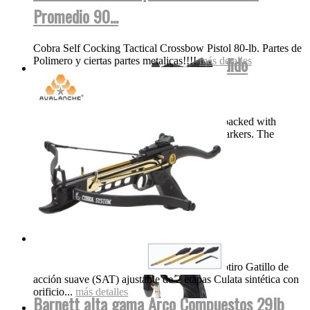
Promedio 90...
Cobra Self Cocking Tactical Crossbow Pistol 80-lb. Partes de
DYE Proto Rize Maxxed Bajo Pedido
Polimero y ciertas partes metalicas!!!!
más detalles
Speedball
Description DYE’s Proto Rize MaXXed is packed with
features normally only found on high end markers. The
Precision True Bore...
más detalles
Gamo Silent Cat 1200FPS...
Gamo Whisper Silent Cat Breakbarrel Monotiro Gatillo de
acción suave (SAT) ajustable de 2 etapas Culata sintética con
orificio...
más detalles
Barnett alta gama Arco Compuestos 29lb