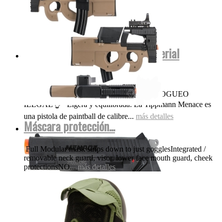
Menace Tippmann co2 .50 (Material
polímero No...
OJO NADA DE POLVORA FUEGO FOGUEO
ILEGAL👌 Ligera y equilibrada: La Tippmann Menace es
una pistola de paintball de calibre...
más detalles
Máscara protección...
Full Modular mask strips down to just gogglesIntegrated /
removable neck guard, visor, lower face mouth guard, cheek
protectionsNO...
más detalles