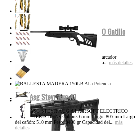
Tippmann Stryker MP1 FUL AUTO Gatillo
Eléctrico...
Características Super liviana y compacta Marcador
electroneumático completo Diseño de válvula...
más detalles
Rifle Asg Steyr Aug A1
RIFLE ASG STEYR AUG A1 AIRSOFT ELECTRICO
CARACTERISTICAS Calibre: 6 mm Largo: 805 mm Largo
del cañón: 510 mm Peso: 3400 gr Capacidad del...
más
detalles