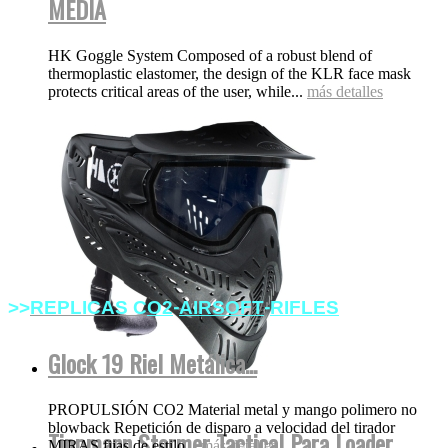
MEDIA
HK Goggle System Composed of a robust blend of
thermoplastic elastomer, the design of the KLR face mask
protects critical areas of the user, while...
más detalles
-
-
>>
REPLICAS
C
O2
AIRSOFT
RIFLES
Glock 19 Riel Metálica...
PROPULSIÓN CO2 Material metal y mango polimero no
blowback Repetición de disparo a velocidad del tirador
Tippmann Stormer Tactical Para Loader
MIRAS fijas de estilo...
más detalles