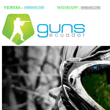
VENTAS
-
0986605398
WATHSAPP
-
0986605398