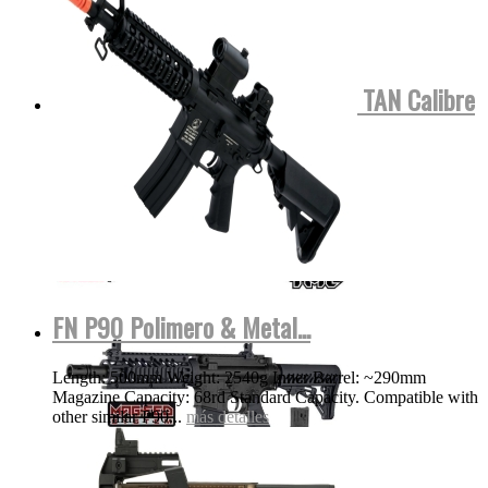
Tippmann TMC COLOR NEGRA o TAN Calibre
.68 Para...
MOSTRAR VIDEO
más detalles
FN P90 Polimero & Metal...
Length: 500mm Weight: 2540g Inner Barrel: ~290mm
Magazine Capacity: 68rd Standard Capacity. Compatible with
other similar P90...
más detalles