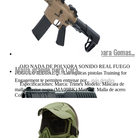
Walther FulMetal Blowback Dispara Gomas...
OJO NADA DE POLVORA SONIDO REAL FUEGO
Malla grande para Cara...
FOGUEO ILEGAL👌 Las replicas pistolas Training for
Engagement te permiten entrenar por...
más detalles
Especificaciones: Marca: Trimex Modelo: Máscara de
malla inferior negra (MA09BK) Material: Malla de acero
Color:...
más detalles