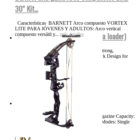
30" Kit...
Características BARNETT Arco compuesto VORTEX
LITE PARA JÓVENES Y ADULTOS: Arco vertical
BT TM15 NEGRA FUL AUTO (para loader)
compuesto versátil y...
más detalles
Product Features High Performance, Ultra Strong,
Lightweight Magnesium Body Bolt Out Back Design for
Easy Cleaning and...
más detalles
Swiss Arms TAC-1...
Dimensions: 46.25" Weight: 8.3 LBS Magazine Capacity:
Single Shot Muzzle Velocity: 900 FPS Fire Modes: Single
Shot,...
más detalles