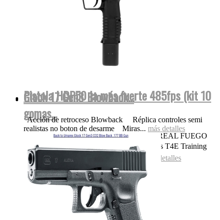
Pistola HDP50 la más fuerte 485fps (kit 10
Glock 17 Gen3 Blowback...
gomas...
Acción de retroceso Blowback Réplica controles semi
realistas no boton de desarme Miras...
más detalles
OJO NADA DE POLVORA SONIDO REAL FUEGO
FOGUEO ILEGAL👌 Las replicas pistolas T4E Training
for Engagement te permiten entrenar...
más detalles