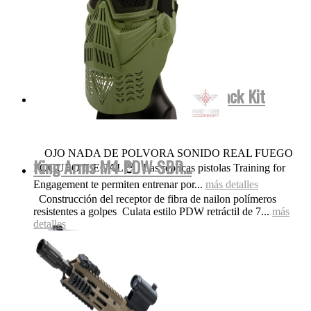
Smith&Wesson FulMetal Blowback Kit
Dispara Gomas...
OJO NADA DE POLVORA SONIDO REAL FUEGO
King Arms M4 PDW SBR...
FOGUEO ILEGAL👌 Las replicas pistolas Training for
Engagement te permiten entrenar por...
más detalles
Construcción del receptor de fibra de nailon polímeros
resistentes a golpes Culata estilo PDW retráctil de 7...
más
detalles