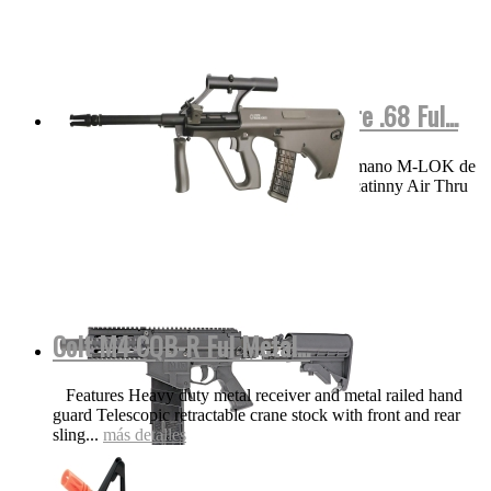
M17 COLOR Negra Valken Calibre .68 Ful...
VIDEO Funciones y detalles Protector de mano M-LOK de
aluminio ligero de 8.25 pulgadas con riel Picatinny Air Thru
Stock | Culata...
más detalles
Colt M4 CQB-R Ful Metal...
Features Heavy duty metal receiver and metal railed hand
guard Telescopic retractable crane stock with front and rear
sling...
más detalles