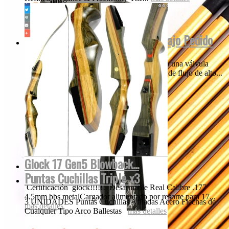
Empire MINI INVERT GS 2022 Bajo Pedido
Nuestros creativos think-tank ha incorporado una válvula
única, patentada y el diseño de la tecnología de flujo de alto...
más detalles
Glock 17 Gen5 Blowback...
Puntas Cuchillas Triple x3
Certificación glock!!!!!! Desarmable Real Calibre .177
4.5mm bbs metalCargador alimentado por resorte para 17...
3 UNIDADES Puntas Cuchillas Afiladas Acero Flechas de
más detalles
Cualquier Tipo Arco Ballestas
más detalles