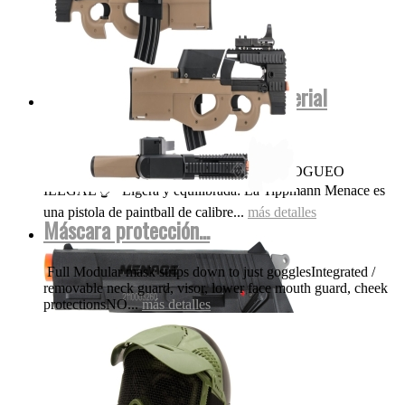
Menace Tippmann co2 .50 (Material
polímero No...
OJO NADA DE POLVORA FUEGO FOGUEO
ILEGAL👌 Ligera y equilibrada: La Tippmann Menace es
una pistola de paintball de calibre...
más detalles
Máscara protección...
Full Modular mask strips down to just gogglesIntegrated /
removable neck guard, visor, lower face mouth guard, cheek
protectionsNO...
más detalles