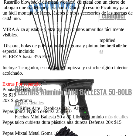
Rastrillo blowback de metal y cañón de metal con un cierre de
tobogan que se detiene al vaciarlo Carril accesorio Picatinny para
DYE Proto Rize Czr (Bajo Pedido cualquier
un fácil montaje de luces, láseres y otros accesorios de las marcas de
cada uno.
color)
MIRA Alza ajustable y alza fija con puntos amarillos fácilmente
visibles.
All new 3-D milling, color coded seals for simplified
maintenance, and a host of other features make the Rail the
Dispara, bolas de polvo o bolas de goma y pintura con resorte
gun of choice. The durable Rail...
más detalles
especial incluido
FUERZA hasta 355 FPS;
Incluye 1 cargador, escobilla de limpieza y estuche rígido interior
acolchado.
Extras
Por
separado
:
Rifles Aire -...
FLECHAS Aluminio MINI BALLESTA 50-80LB
Pipetas de co2
5x $15
x6
20x $50 Promo
más detalles
Pepas goma Nylon defensa 25x $10
Flechas Mini Ballesta 50 a 80 Libras Aluminio
más detalles
Hatsan Flash QE 900fps...
Pepas talco cubierta dura plástica alta dureza Defensa 20x $15
Pepas Mixtal Metal Goma 10x $10