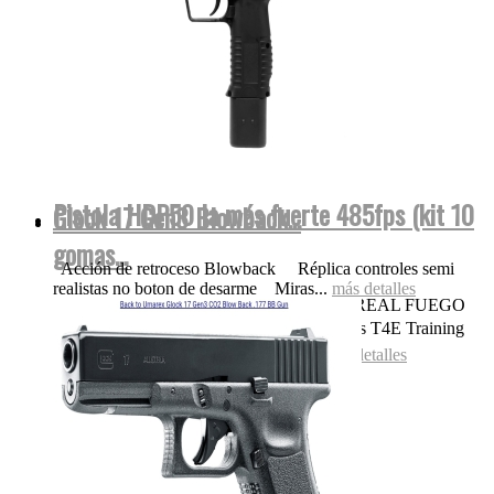
Pistola HDP50 la más fuerte 485fps (kit 10
Glock 17 Gen3 Blowback...
gomas...
Acción de retroceso Blowback Réplica controles semi
realistas no boton de desarme Miras...
más detalles
OJO NADA DE POLVORA SONIDO REAL FUEGO
FOGUEO ILEGAL👌 Las replicas pistolas T4E Training
for Engagement te permiten entrenar...
más detalles