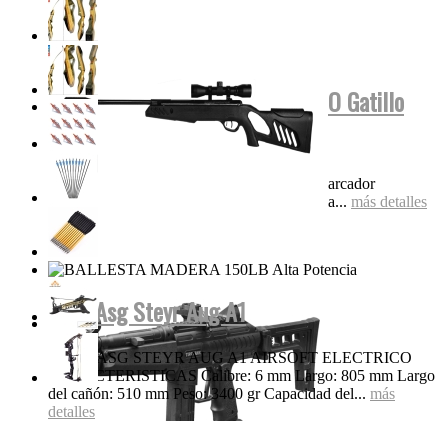
Tippmann Stryker MP1 FUL AUTO Gatillo
Eléctrico...
Características Super liviana y compacta Marcador
electroneumático completo Diseño de válvula...
más detalles
Rifle Asg Steyr Aug A1
RIFLE ASG STEYR AUG A1 AIRSOFT ELECTRICO
CARACTERISTICAS Calibre: 6 mm Largo: 805 mm Largo
del cañón: 510 mm Peso: 3400 gr Capacidad del...
más
detalles