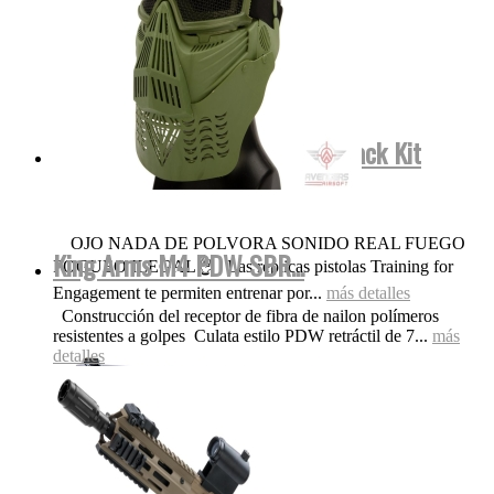
Smith&Wesson FulMetal Blowback Kit
Dispara Gomas...
OJO NADA DE POLVORA SONIDO REAL FUEGO
King Arms M4 PDW SBR...
FOGUEO ILEGAL👌 Las replicas pistolas Training for
Engagement te permiten entrenar por...
más detalles
Construcción del receptor de fibra de nailon polímeros
resistentes a golpes Culata estilo PDW retráctil de 7...
más
detalles