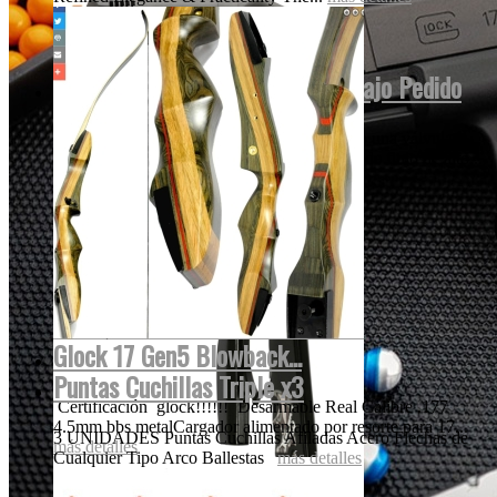
Empire MINI INVERT GS 2022 Bajo Pedido
Nuestros creativos think-tank ha incorporado una válvula
única, patentada y el diseño de la tecnología de flujo de alto...
más detalles
Glock 17 Gen5 Blowback...
Puntas Cuchillas Triple x3
Certificación glock!!!!!! Desarmable Real Calibre .177
4.5mm bbs metalCargador alimentado por resorte para 17...
3 UNIDADES Puntas Cuchillas Afiladas Acero Flechas de
más detalles
Cualquier Tipo Arco Ballestas
más detalles