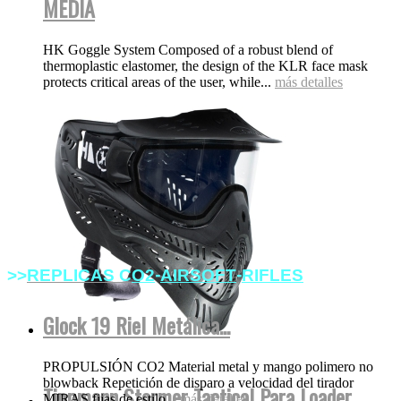
MEDIA
HK Goggle System Composed of a robust blend of
thermoplastic elastomer, the design of the KLR face mask
protects critical areas of the user, while...
más detalles
-
-
>>
REPLICAS
C
O2
AIRSOFT
RIFLES
Glock 19 Riel Metálica...
PROPULSIÓN CO2 Material metal y mango polimero no
blowback Repetición de disparo a velocidad del tirador
Tippmann Stormer Tactical Para Loader
MIRAS fijas de estilo...
más detalles