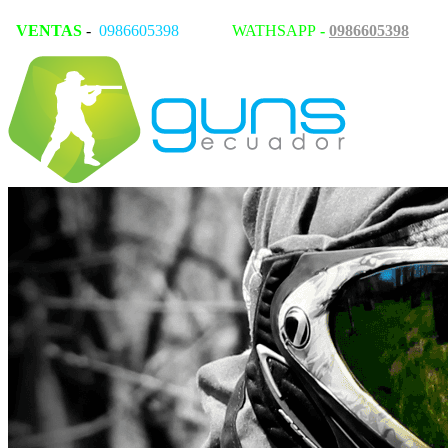
VENTAS
-
0986605398
WATHSAPP
-
0986605398