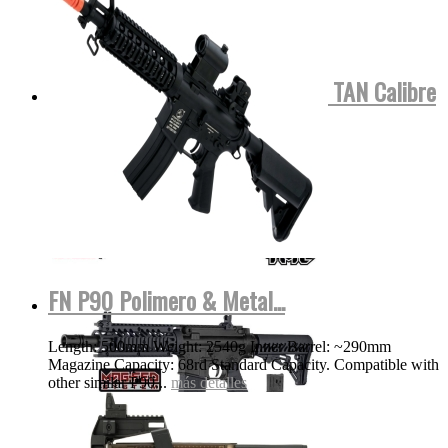
Tippmann TMC COLOR NEGRA o TAN Calibre
.68 Para...
MOSTRAR VIDEO
más detalles
FN P90 Polimero & Metal...
Length: 500mm Weight: 2540g Inner Barrel: ~290mm
Magazine Capacity: 68rd Standard Capacity. Compatible with
other similar P90...
más detalles