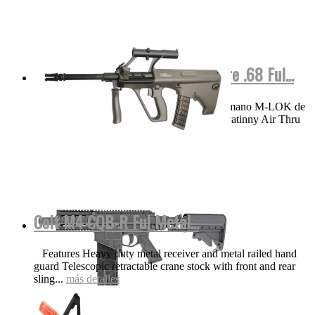
M17 COLOR Negra Valken Calibre .68 Ful...
VIDEO Funciones y detalles Protector de mano M-LOK de
aluminio ligero de 8.25 pulgadas con riel Picatinny Air Thru
Stock | Culata...
más detalles
Colt M4 CQB-R Ful Metal...
Features Heavy duty metal receiver and metal railed hand
guard Telescopic retractable crane stock with front and rear
sling...
más detalles