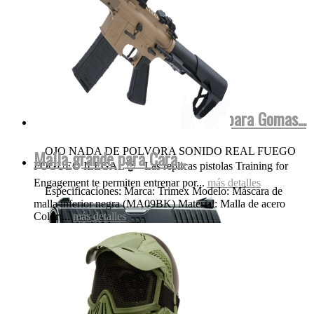
Walther FulMetal Blowback Dispara Gomas...
OJO NADA DE POLVORA SONIDO REAL FUEGO
Malla grande para Cara...
FOGUEO ILEGAL👌 Las replicas pistolas Training for
Engagement te permiten entrenar por...
más detalles
Especificaciones: Marca: Trimex Modelo: Máscara de
malla inferior negra (MA09BK) Material: Malla de acero
Color:...
más detalles