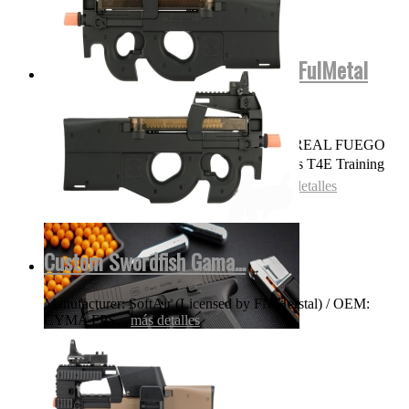
Glock17 Gen5 Cerficacion Glock FulMetal
Blowback...
OJO NADA DE POLVORA SONIDO REAL FUEGO
FOGUEO ILEGAL👌 Las replicas pistolas T4E Training
for Engagement te permiten entrenar...
más detalles
Custom Swordfish Gama...
Manufacturer: SoftAir (Licensed by FN Herstal) / OEM:
CYMA FPS...
más detalles