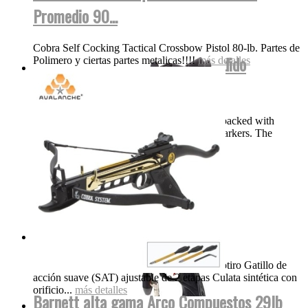
Promedio 90...
Cobra Self Cocking Tactical Crossbow Pistol 80-lb. Partes de
DYE Proto Rize Maxxed Bajo Pedido
Polimero y ciertas partes metalicas!!!!
más detalles
Speedball
Description DYE’s Proto Rize MaXXed is packed with
features normally only found on high end markers. The
Precision True Bore...
más detalles
Gamo Silent Cat 1200FPS...
Gamo Whisper Silent Cat Breakbarrel Monotiro Gatillo de
acción suave (SAT) ajustable de 2 etapas Culata sintética con
orificio...
más detalles
Barnett alta gama Arco Compuestos 29lb