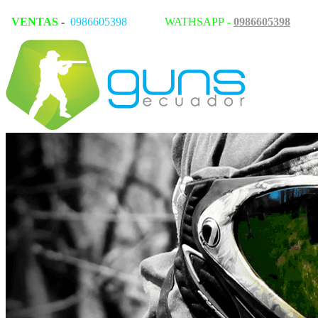
VENTAS
-
0986605398
WATHSAPP
-
0986605398