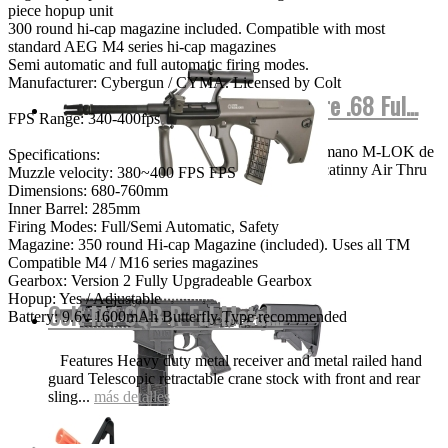
piece hopup unit
300 round hi-cap magazine included. Compatible with most
standard AEG M4 series hi-cap magazines
Semi automatic and full automatic firing modes.
Manufacturer: Cybergun / CYMA. Licensed by Colt
M17 COLOR Negra Valken Calibre .68 Ful...
FPS Range: 340-400fps
VIDEO Funciones y detalles Protector de mano M-LOK de
Specifications:
aluminio ligero de 8.25 pulgadas con riel Picatinny Air Thru
Muzzle velocity: 380~400 FPS FPS
Stock | Culata...
más detalles
Dimensions: 680-760mm
Inner Barrel: 285mm
Firing Modes: Full/Semi Automatic, Safety
Magazine: 350 round Hi-cap Magazine (included). Uses all TM
Compatible M4 / M16 series magazines
Gearbox: Version 2 Fully Upgradeable Gearbox
Hopup: Yes / Adjustable
Colt M4 CQB-R Ful Metal...
Battery: 9.6v 1600mAh Butterfly Type recommended
Features Heavy duty metal receiver and metal railed hand
guard Telescopic retractable crane stock with front and rear
sling...
más detalles