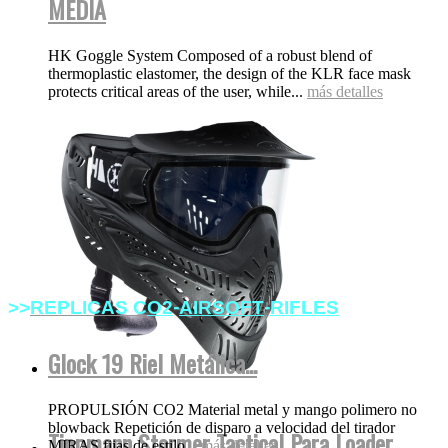
MEDIA
HK Goggle System Composed of a robust blend of
thermoplastic elastomer, the design of the KLR face mask
protects critical areas of the user, while...
más detalles
-
-
>>
REPLICAS
C
O2
AIRSOFT
RIFLES
Glock 19 Riel Metálica...
PROPULSIÓN CO2 Material metal y mango polimero no
blowback Repetición de disparo a velocidad del tirador
Tippmann Stormer Tactical Para Loader
MIRAS fijas de estilo...
más detalles