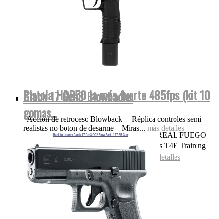
Pistola HDP50 la más fuerte 485fps (kit 10
Glock 17 Gen3 Blowback...
gomas...
Acción de retroceso Blowback Réplica controles semi
realistas no boton de desarme Miras...
más detalles
OJO NADA DE POLVORA SONIDO REAL FUEGO
FOGUEO ILEGAL👌 Las replicas pistolas T4E Training
for Engagement te permiten entrenar...
más detalles