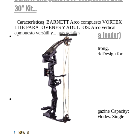
30" Kit...
Características BARNETT Arco compuesto VORTEX
LITE PARA JÓVENES Y ADULTOS: Arco vertical
BT TM15 NEGRA FUL AUTO (para loader)
compuesto versátil y...
más detalles
Product Features High Performance, Ultra Strong,
Lightweight Magnesium Body Bolt Out Back Design for
Easy Cleaning and...
más detalles
Swiss Arms TAC-1...
Dimensions: 46.25" Weight: 8.3 LBS Magazine Capacity:
Single Shot Muzzle Velocity: 900 FPS Fire Modes: Single
Shot,...
más detalles