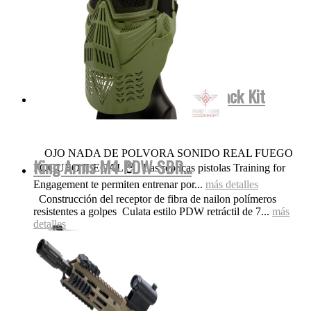
Smith&Wesson FulMetal Blowback Kit
Dispara Gomas...
OJO NADA DE POLVORA SONIDO REAL FUEGO
King Arms M4 PDW SBR...
FOGUEO ILEGAL👌 Las replicas pistolas Training for
Engagement te permiten entrenar por...
más detalles
Construcción del receptor de fibra de nailon polímeros
resistentes a golpes Culata estilo PDW retráctil de 7...
más
detalles