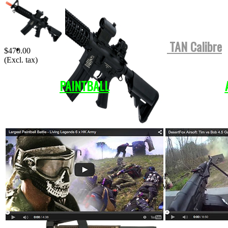
Tippmann TMC COLOR NEGRA o TAN Calibre
$470.00
.68 Para...
(Excl. tax)
PAINTBALL
MOSTRAR VIDEO
más detalles
FN P90 Polimero & Metal...
Length: 500mm Weight: 2540g Inner Barrel: ~290mm
Magazine Capacity: 68rd Standard Capacity. Compatible with
other similar P90...
más detalles