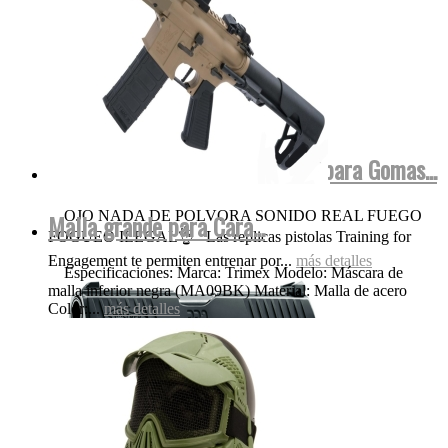
Walther FulMetal Blowback Dispara Gomas...
OJO NADA DE POLVORA SONIDO REAL FUEGO
Malla grande para Cara...
FOGUEO ILEGAL👌 Las replicas pistolas Training for
Engagement te permiten entrenar por...
más detalles
Especificaciones: Marca: Trimex Modelo: Máscara de
malla inferior negra (MA09BK) Material: Malla de acero
Color:...
más detalles