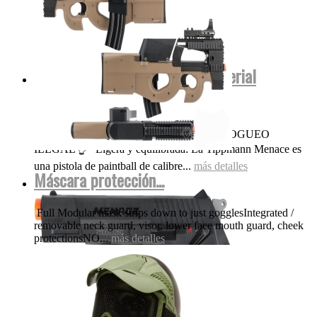
Menace Tippmann co2 .50 (Material
polímero No...
OJO NADA DE POLVORA FUEGO FOGUEO
ILEGAL👌 Ligera y equilibrada: La Tippmann Menace es
una pistola de paintball de calibre...
más detalles
Máscara protección...
Full Modular mask strips down to just gogglesIntegrated /
removable neck guard, visor, lower face mouth guard, cheek
protectionsNO...
más detalles