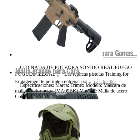
Walther FulMetal Blowback Dispara Gomas...
OJO NADA DE POLVORA SONIDO REAL FUEGO
Malla grande para Cara...
FOGUEO ILEGAL👌 Las replicas pistolas Training for
Engagement te permiten entrenar por...
más detalles
Especificaciones: Marca: Trimex Modelo: Máscara de
malla inferior negra (MA09BK) Material: Malla de acero
Color:...
más detalles