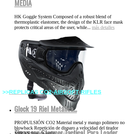
MEDIA
HK Goggle System Composed of a robust blend of
thermoplastic elastomer, the design of the KLR face mask
protects critical areas of the user, while...
más detalles
-
-
>>
REPLICAS
C
O2
AIRSOFT
RIFLES
Glock 19 Riel Metálica...
PROPULSIÓN CO2 Material metal y mango polimero no
blowback Repetición de disparo a velocidad del tirador
Tippmann Stormer Tactical Para Loader
MIRAS fijas de estilo...
más detalles