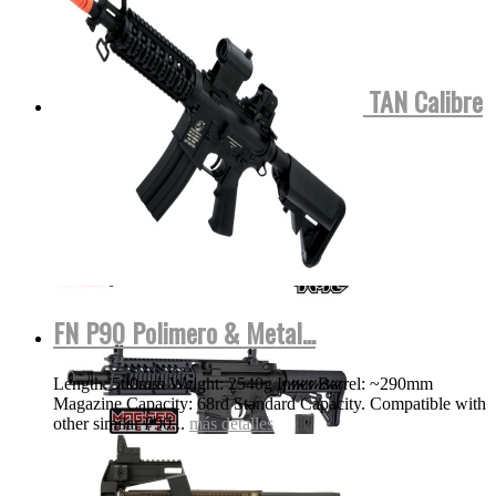
Tippmann TMC COLOR NEGRA o TAN Calibre
.68 Para...
MOSTRAR VIDEO
más detalles
FN P90 Polimero & Metal...
Length: 500mm Weight: 2540g Inner Barrel: ~290mm
Magazine Capacity: 68rd Standard Capacity. Compatible with
other similar P90...
más detalles