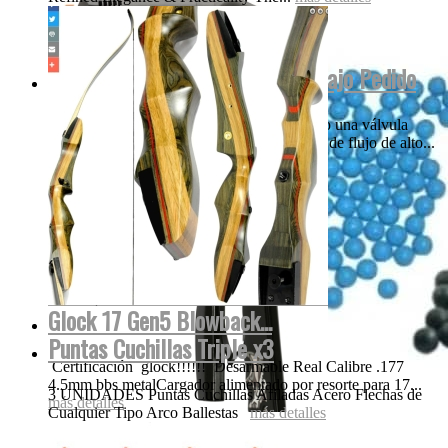
Empire MINI INVERT GS 2022 Bajo Pedido
Nuestros creativos think-tank ha incorporado una válvula
única, patentada y el diseño de la tecnología de flujo de alto...
más detalles
Glock 17 Gen5 Blowback...
Puntas Cuchillas Triple x3
Certificación glock!!!!!! Desarmable Real Calibre .177
4.5mm bbs metalCargador alimentado por resorte para 17...
3 UNIDADES Puntas Cuchillas Afiladas Acero Flechas de
más detalles
Cualquier Tipo Arco Ballestas
más detalles