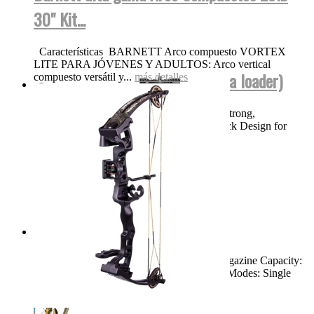
30" Kit...
Características BARNETT Arco compuesto VORTEX
LITE PARA JÓVENES Y ADULTOS: Arco vertical
BT TM15 NEGRA FUL AUTO (para loader)
compuesto versátil y...
más detalles
Product Features High Performance, Ultra Strong,
Lightweight Magnesium Body Bolt Out Back Design for
Easy Cleaning and...
más detalles
Swiss Arms TAC-1...
Dimensions: 46.25" Weight: 8.3 LBS Magazine Capacity:
Single Shot Muzzle Velocity: 900 FPS Fire Modes: Single
Shot,...
más detalles