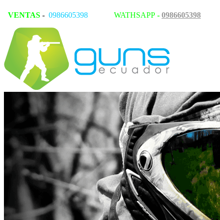
VENTAS
-
0986605398
WATHSAPP
-
0986605398