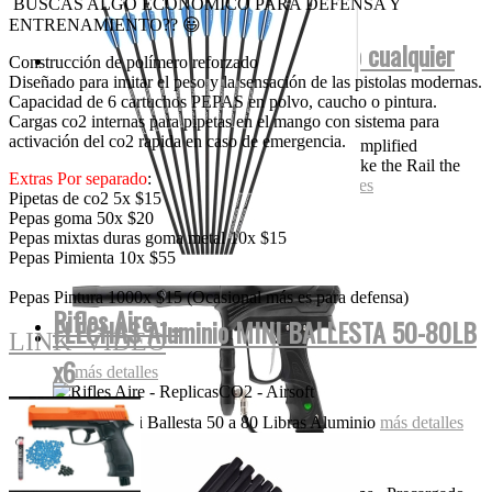
BUSCAS ALGO ECONÓMICO PARA DEFENSA Y
ENTRENAMIENTO?? 😃
DYE Proto Rize Czr (Bajo Pedido cualquier
Construcción de polímero reforzado
Diseñado para imitar el peso y la sensación de las pistolas modernas.
color)
Capacidad de 6 cartuchos PEPAS en polvo, caucho o pintura.
Cargas co2 internas para pipetas en el mango con sistema para
activación del co2 rapida en caso de emergencia.
All new 3-D milling, color coded seals for simplified
maintenance, and a host of other features make the Rail the
Extras
Por
separado
:
gun of choice. The durable Rail...
más detalles
Pipetas de co2 5x $15
Pepas goma 50x $20
Pepas mixtas duras goma metal 10x $15
Pepas Pimienta 10x $55
Pepas Pintura 1000x $15 (Ocasional más es para defensa)
Rifles Aire -...
FLECHAS Aluminio MINI BALLESTA 50-80LB
LINK_VIDEO
x6
más detalles
Flechas Mini Ballesta 50 a 80 Libras Aluminio
más detalles
Hatsan Flash QE 900fps...