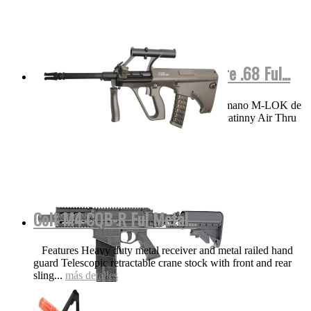
M17 COLOR Negra Valken Calibre .68 Ful...
VIDEO Funciones y detalles Protector de mano M-LOK de
aluminio ligero de 8.25 pulgadas con riel Picatinny Air Thru
Stock | Culata...
más detalles
Colt M4 CQB-R Ful Metal...
Features Heavy duty metal receiver and metal railed hand
guard Telescopic retractable crane stock with front and rear
sling...
más detalles