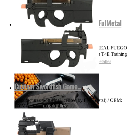
Glock17 Gen5 Cerficacion Glock FulMetal
Blowback...
OJO NADA DE POLVORA SONIDO REAL FUEGO
FOGUEO ILEGAL👌 Las replicas pistolas T4E Training
for Engagement te permiten entrenar...
más detalles
Custom Swordfish Gama...
Manufacturer: SoftAir (Licensed by FN Herstal) / OEM:
CYMA FPS...
más detalles