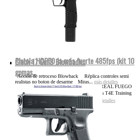
Pistola HDP50 la más fuerte 485fps (kit 10
Glock 17 Gen3 Blowback...
gomas...
Acción de retroceso Blowback Réplica controles semi
realistas no boton de desarme Miras...
más detalles
OJO NADA DE POLVORA SONIDO REAL FUEGO
FOGUEO ILEGAL👌 Las replicas pistolas T4E Training
for Engagement te permiten entrenar...
más detalles