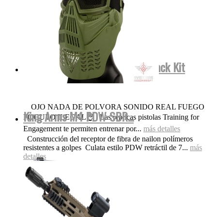
Smith&Wesson FulMetal Blowback Kit
Dispara Gomas...
OJO NADA DE POLVORA SONIDO REAL FUEGO
King Arms M4 PDW SBR...
FOGUEO ILEGAL👌 Las replicas pistolas Training for
Engagement te permiten entrenar por...
más detalles
Construcción del receptor de fibra de nailon polímeros
resistentes a golpes Culata estilo PDW retráctil de 7...
más
detalles