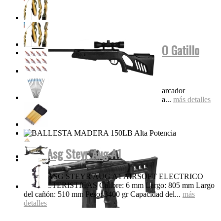
Tippmann Stryker MP1 FUL AUTO Gatillo
Eléctrico...
Características Super liviana y compacta Marcador
electroneumático completo Diseño de válvula...
más detalles
Rifle Asg Steyr Aug A1
RIFLE ASG STEYR AUG A1 AIRSOFT ELECTRICO
CARACTERISTICAS Calibre: 6 mm Largo: 805 mm Largo
del cañón: 510 mm Peso: 3400 gr Capacidad del...
más
detalles