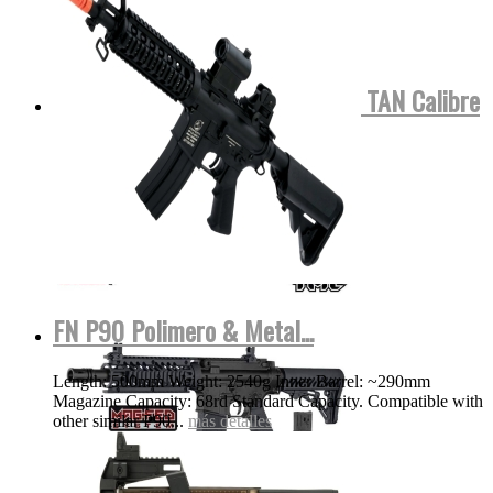
Tippmann TMC COLOR NEGRA o TAN Calibre
.68 Para...
MOSTRAR VIDEO
más detalles
FN P90 Polimero & Metal...
Length: 500mm Weight: 2540g Inner Barrel: ~290mm
Magazine Capacity: 68rd Standard Capacity. Compatible with
other similar P90...
más detalles