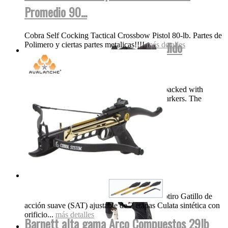
Promedio 90...
Cobra Self Cocking Tactical Crossbow Pistol 80-lb. Partes de
DYE Proto Rize Maxxed Bajo Pedido
Polimero y ciertas partes metalicas!!!!
más detalles
Speedball
Description DYE’s Proto Rize MaXXed is packed with
features normally only found on high end markers. The
Precision True Bore...
más detalles
Gamo Silent Cat 1200FPS...
Gamo Whisper Silent Cat Breakbarrel Monotiro Gatillo de
acción suave (SAT) ajustable de 2 etapas Culata sintética con
orificio...
más detalles
Barnett alta gama Arco Compuestos 29lb