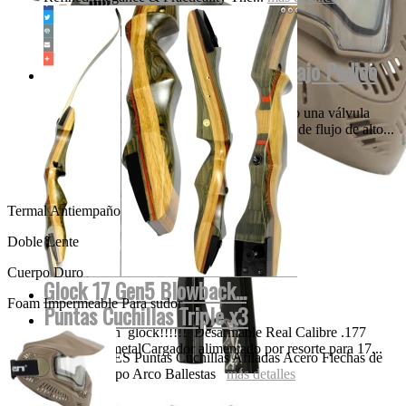
Empire MINI INVERT GS 2022 Bajo Pedido
Nuestros creativos think-tank ha incorporado una válvula
única, patentada y el diseño de la tecnología de flujo de alto...
más detalles
Termal Antiempaño
Doble Lente
Cuerpo Duro
Glock 17 Gen5 Blowback...
Foam Impermeable Para sudor
Puntas Cuchillas Triple x3
Certificación glock!!!!!! Desarmable Real Calibre .177
4.5mm bbs metalCargador alimentado por resorte para 17...
3 UNIDADES Puntas Cuchillas Afiladas Acero Flechas de
más detalles
Cualquier Tipo Arco Ballestas
más detalles