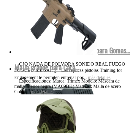
Walther FulMetal Blowback Dispara Gomas...
OJO NADA DE POLVORA SONIDO REAL FUEGO
Malla grande para Cara...
FOGUEO ILEGAL👌 Las replicas pistolas Training for
Engagement te permiten entrenar por...
más detalles
Especificaciones: Marca: Trimex Modelo: Máscara de
malla inferior negra (MA09BK) Material: Malla de acero
Color:...
más detalles