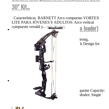
30" Kit...
Características BARNETT Arco compuesto VORTEX
LITE PARA JÓVENES Y ADULTOS: Arco vertical
BT TM15 NEGRA FUL AUTO (para loader)
compuesto versátil y...
más detalles
Product Features High Performance, Ultra Strong,
Lightweight Magnesium Body Bolt Out Back Design for
Easy Cleaning and...
más detalles
Swiss Arms TAC-1...
Dimensions: 46.25" Weight: 8.3 LBS Magazine Capacity:
Single Shot Muzzle Velocity: 900 FPS Fire Modes: Single
Shot,...
más detalles