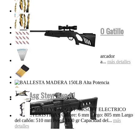
Tippmann Stryker MP1 FUL AUTO Gatillo
Eléctrico...
Características Super liviana y compacta Marcador
electroneumático completo Diseño de válvula...
más detalles
Rifle Asg Steyr Aug A1
RIFLE ASG STEYR AUG A1 AIRSOFT ELECTRICO
CARACTERISTICAS Calibre: 6 mm Largo: 805 mm Largo
del cañón: 510 mm Peso: 3400 gr Capacidad del...
más
detalles