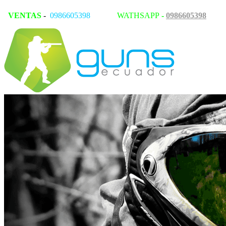
VENTAS
-
0986605398
WATHSAPP
-
0986605398