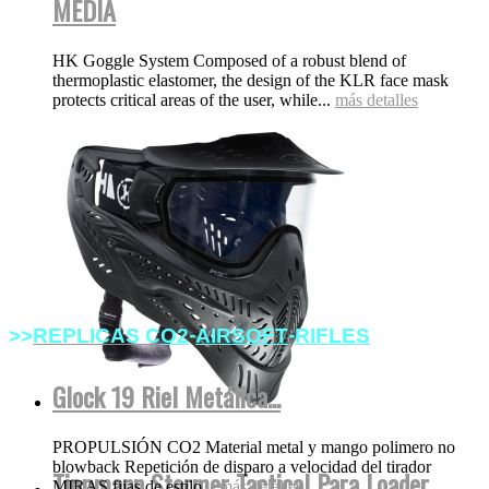
MEDIA
HK Goggle System Composed of a robust blend of
thermoplastic elastomer, the design of the KLR face mask
protects critical areas of the user, while...
más detalles
-
-
>>
REPLICAS
C
O2
AIRSOFT
RIFLES
Glock 19 Riel Metálica...
PROPULSIÓN CO2 Material metal y mango polimero no
blowback Repetición de disparo a velocidad del tirador
Tippmann Stormer Tactical Para Loader
MIRAS fijas de estilo...
más detalles