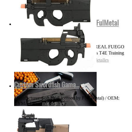
Glock17 Gen5 Cerficacion Glock FulMetal
Blowback...
OJO NADA DE POLVORA SONIDO REAL FUEGO
FOGUEO ILEGAL👌 Las replicas pistolas T4E Training
for Engagement te permiten entrenar...
más detalles
Custom Swordfish Gama...
Manufacturer: SoftAir (Licensed by FN Herstal) / OEM:
CYMA FPS...
más detalles