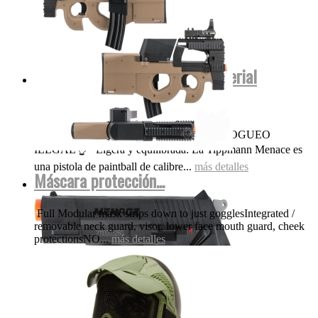
Menace Tippmann co2 .50 (Material
polímero No...
OJO NADA DE POLVORA FUEGO FOGUEO
ILEGAL👌 Ligera y equilibrada: La Tippmann Menace es
una pistola de paintball de calibre...
más detalles
Máscara protección...
Full Modular mask strips down to just gogglesIntegrated /
removable neck guard, visor, lower face mouth guard, cheek
protectionsNO...
más detalles