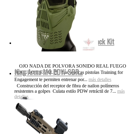
Smith&Wesson FulMetal Blowback Kit
Dispara Gomas...
OJO NADA DE POLVORA SONIDO REAL FUEGO
King Arms M4 PDW SBR...
FOGUEO ILEGAL👌 Las replicas pistolas Training for
Engagement te permiten entrenar por...
más detalles
Construcción del receptor de fibra de nailon polímeros
resistentes a golpes Culata estilo PDW retráctil de 7...
más
detalles