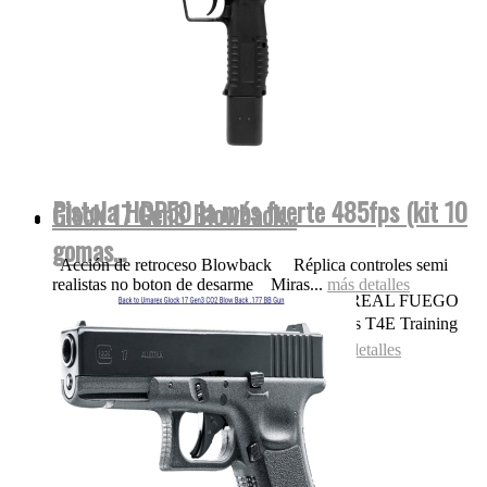
Pistola HDP50 la más fuerte 485fps (kit 10
Glock 17 Gen3 Blowback...
gomas...
Acción de retroceso Blowback Réplica controles semi
realistas no boton de desarme Miras...
más detalles
OJO NADA DE POLVORA SONIDO REAL FUEGO
FOGUEO ILEGAL👌 Las replicas pistolas T4E Training
for Engagement te permiten entrenar...
más detalles