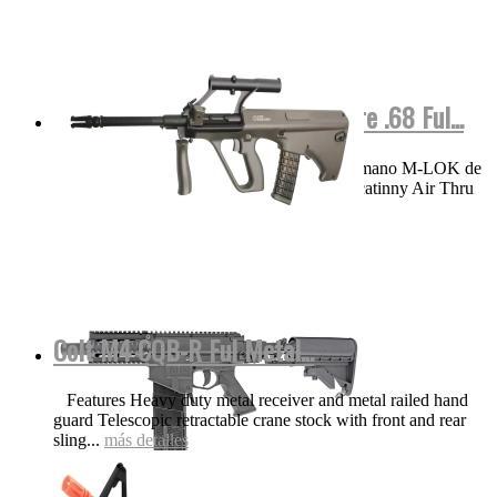
M17 COLOR Negra Valken Calibre .68 Ful...
VIDEO Funciones y detalles Protector de mano M-LOK de
aluminio ligero de 8.25 pulgadas con riel Picatinny Air Thru
Stock | Culata...
más detalles
Colt M4 CQB-R Ful Metal...
Features Heavy duty metal receiver and metal railed hand
guard Telescopic retractable crane stock with front and rear
sling...
más detalles