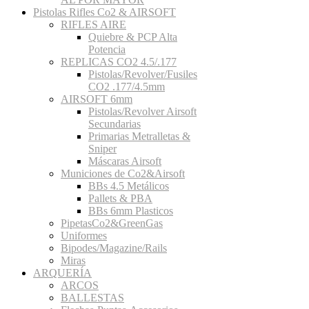
Pistolas Rifles Co2 & AIRSOFT
RIFLES AIRE
Quiebre & PCP Alta
Potencia
REPLICAS CO2 4.5/.177
Pistolas/Revolver/Fusiles
CO2 .177/4.5mm
AIRSOFT 6mm
Pistolas/Revolver Airsoft
Secundarias
Primarias Metralletas &
Sniper
Máscaras Airsoft
Municiones de Co2&Airsoft
BBs 4.5 Metálicos
Pallets & PBA
BBs 6mm Plasticos
PipetasCo2&GreenGas
Uniformes
Bipodes/Magazine/Rails
Miras
ARQUERÍA
ARCOS
BALLESTAS