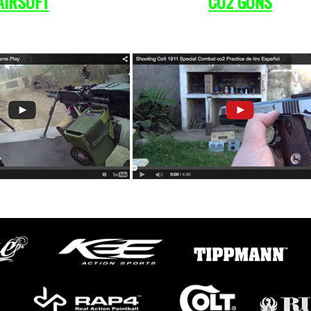
AIRSOFT
CO
2
GUNS