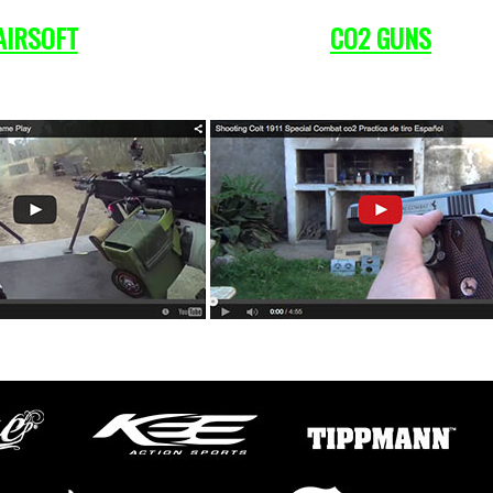
AIRSOFT
CO
2
GUNS