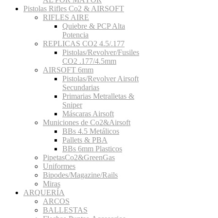
Pistolas Rifles Co2 & AIRSOFT
RIFLES AIRE
Quiebre & PCP Alta
Potencia
REPLICAS CO2 4.5/.177
Pistolas/Revolver/Fusiles
CO2 .177/4.5mm
AIRSOFT 6mm
Pistolas/Revolver Airsoft
Secundarias
Primarias Metralletas &
Sniper
Máscaras Airsoft
Municiones de Co2&Airsoft
BBs 4.5 Metálicos
Pallets & PBA
BBs 6mm Plasticos
PipetasCo2&GreenGas
Uniformes
Bipodes/Magazine/Rails
Miras
ARQUERÍA
ARCOS
BALLESTAS